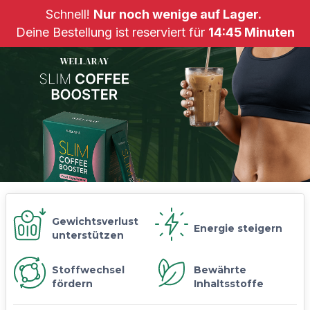
Schnell!
Nur noch wenige auf Lager.
Deine Bestellung ist reserviert für
14
:
45
Minuten
Gewichtsverlust
Energie steigern
unterstützen
Stoffwechsel
Bewährte
fördern
Inhaltsstoffe