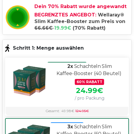
Dein
70
%
Rabatt wurde angewandt
BEGRENZTES ANGEBOT:
Wellaray®
Slim Kaffee-Booster zum Preis von
66.66
€
19.99
€
(
70
%
Rabatt
)
70
%
RABATT
Schritt 1: Menge auswählen
MEISTVERKAUFT
2x
Schachteln Slim
Kaffee-Booster
(40 Beutel)
60
%
RABATT
24.99
€
/ pro Packung
Gesamt:
49.98
€
124.95
€
BESTER PREIS
3x
Schachteln Slim
Kaffee-Booster
(60 Beutel)