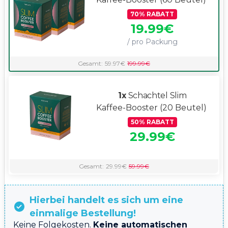
70
%
RABATT
19.99
€
/ pro Packung
Gesamt:
59.97
€
199.99
€
1x
Schachtel Slim
Kaffee-Booster
(20 Beutel)
50
%
RABATT
29.99
€
Gesamt:
29.99
€
59.99
€
Hierbei handelt es sich um eine
einmalige Bestellung!
Keine Folgekosten.
Keine automatischen