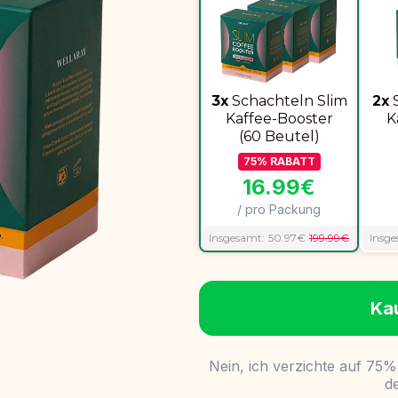
3x
Schachteln Slim
2x
Kaffee-Booster
K
(60 Beutel)
75
%
RABATT
16.99
€
/ pro Packung
Insgesamt:
50.97
€
199.99
€
Insge
Ka
Nein, ich verzichte auf 75%
de