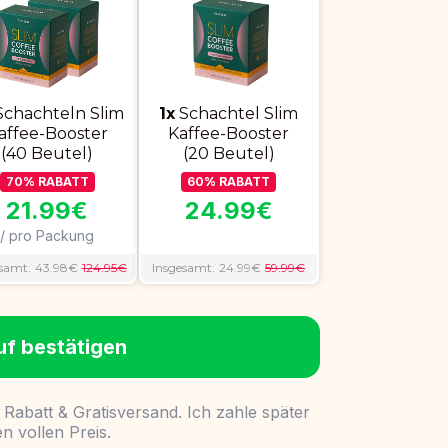
Schachteln Slim
1x
Schachtel Slim
affee-Booster
Kaffee-Booster
(40 Beutel)
(20 Beutel)
70
%
RABATT
60
%
RABATT
21.99
€
24.99
€
/ pro Packung
samt:
43.98
€
124.95
€
Insgesamt:
24.99
€
59.99
€
uf bestätigen
 Rabatt & Gratisversand. Ich zahle später
n vollen Preis.