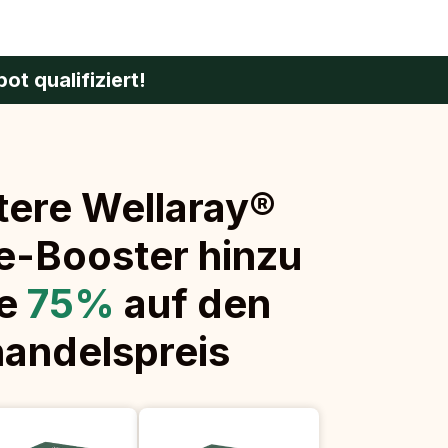
t qualifiziert!
tere Wellaray®
e-Booster hinzu
e
75
%
auf den
handelspreis