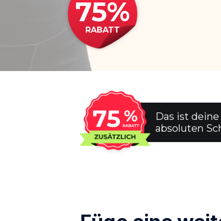
75
%
RABATT
Das ist dein
absoluten Sc